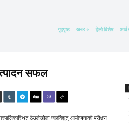
खबर
गृहपृष्ठ
हेलाे विशेष
अर्थ
उत्पादन सफल
रपालिकास्थित ठेउलेखोला जलविद्युत् आयोजनाको परीक्षण