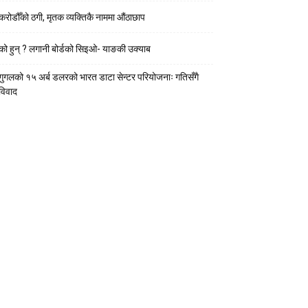
करोडौँको ठगी, मृतक व्यक्तिकै नाममा औंठाछाप
को हुन् ? लगानी बोर्डको सिइओ- याङकी उक्याब
गुगलको १५ अर्ब डलरको भारत डाटा सेन्टर परियोजनाः गतिसँगै
विवाद