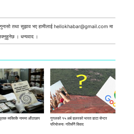
ी गुनासो तथा सुझाव भए हामीलाई
hellokhabar@gmail.com
मा
्नुहुनेछ । धन्यवाद ।
मृतक व्यक्तिकै नाममा औंठाछाप
गुगलको १५ अर्ब डलरको भारत डाटा सेन्टर
परियोजनाः गतिसँगै विवाद