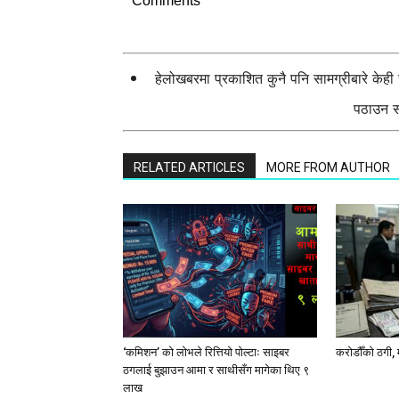
Comments
हेलोखबरमा प्रकाशित कुनै पनि सामग्रीबारे केह
पठाउन सक
RELATED ARTICLES
MORE FROM AUTHOR
‘कमिशन’ को लोभले रित्तियो पोल्टाः साइबर
करोडौँको ठगी, 
ठगलाई बुझाउन आमा र साथीसँग मागेका थिए ९
लाख