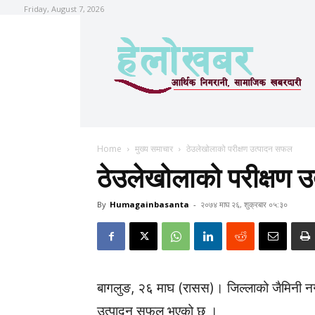
Friday, August 7, 2026
Home
मुख्य समाचार
ठेउलेखोलाको परीक्षण उत्पादन सफल
ठेउलेखोलाको परीक्षण 
By
Humagainbasanta
-
२०७४ माघ २६, शुक्रबार ०५:३०
बागलुङ, २६ माघ (रासस)। जिल्लाको जैमिनी नग
उत्पादन सफल भएको छ ।