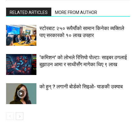
RELATED ARTICLES
MORE FROM AUTHOR
स्टाेरबाट २५० रूपैयाँको सामान किनेका व्यक्तिले
पाए सरकारको १० लाख उपहार
‘कमिशन’ को लोभले रित्तियो पोल्टाः साइबर ठगलाई
बुझाउन आमा र साथीसँग मागेका थिए ९ लाख
को हुन् ? लगानी बोर्डको सिइओ- याङकी उक्याब