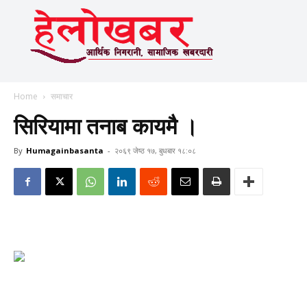
Home
समाचार
सिरियामा तनाब कायमै ।
By
Humagainbasanta
-
२०६९ जेष्ठ १७, बुधबार १८:०८