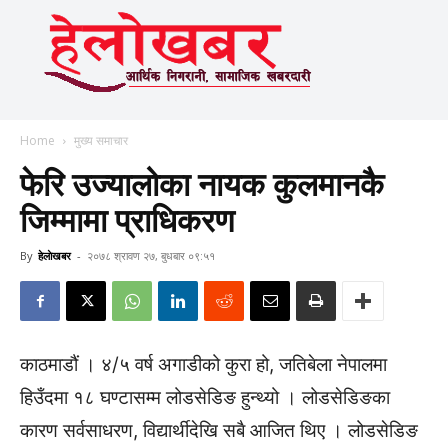
Home
मुख्य समाचार
फेरि उज्यालोका नायक कुलमानकै
जिम्मामा प्राधिकरण
By
हेलाेखबर
-
२०७८ श्रावण २७, बुधबार ०९:५१
काठमाडौं । ४/५ वर्ष अगाडीको कुरा हो, जतिबेला नेपालमा
हिउँदमा १८ घण्टासम्म लोडसेडिङ हुन्थ्यो । लोडसेडिङका
कारण सर्वसाधरण, विद्यार्थीदेखि सबै आजित थिए । लोडसेडिङ