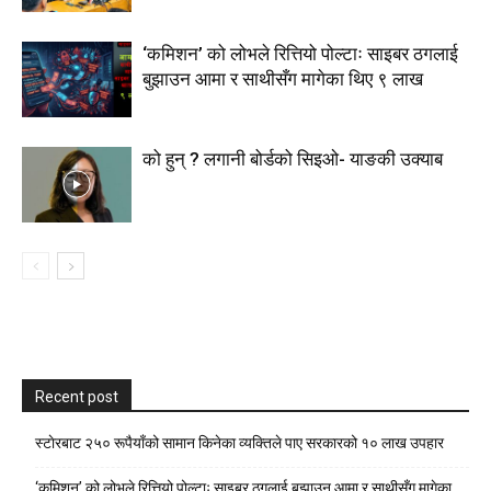
‘कमिशन’ को लोभले रित्तियो पोल्टाः साइबर ठगलाई
बुझाउन आमा र साथीसँग मागेका थिए ९ लाख
को हुन् ? लगानी बोर्डको सिइओ- याङकी उक्याब
Recent post
स्टाेरबाट २५० रूपैयाँको सामान किनेका व्यक्तिले पाए सरकारको १० लाख उपहार
‘कमिशन’ को लोभले रित्तियो पोल्टाः साइबर ठगलाई बुझाउन आमा र साथीसँग मागेका