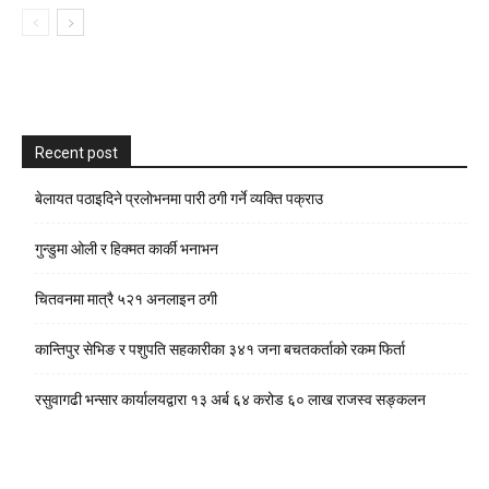
Recent post
बेलायत पठाइदिने प्रलाेभनमा पारी ठगी गर्ने व्यक्ति पक्राउ
गुन्डुमा ओली र हिक्मत कार्की भनाभन
चितवनमा मात्रै ५२१ अनलाइन ठगी
कान्तिपुर सेभिङ र पशुपति सहकारीका ३४१ जना बचतकर्ताको रकम फिर्ता
रसुवागढी भन्सार कार्यालयद्वारा १३ अर्ब ६४ करोड ६० लाख राजस्व सङ्कलन