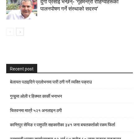
दुर्गा प्रसाई भन्छन्- ‘गृहमन्त्री रोहिंग्याहरूको
पालनपोषण गर्ने संस्थाको सदस्य’
Recent post
बेलायत पठाइदिने प्रलाेभनमा पारी ठगी गर्ने व्यक्ति पक्राउ
गुन्डुमा ओली र हिक्मत कार्की भनाभन
चितवनमा मात्रै ५२१ अनलाइन ठगी
कान्तिपुर सेभिङ र पशुपति सहकारीका ३४१ जना बचतकर्ताको रकम फिर्ता