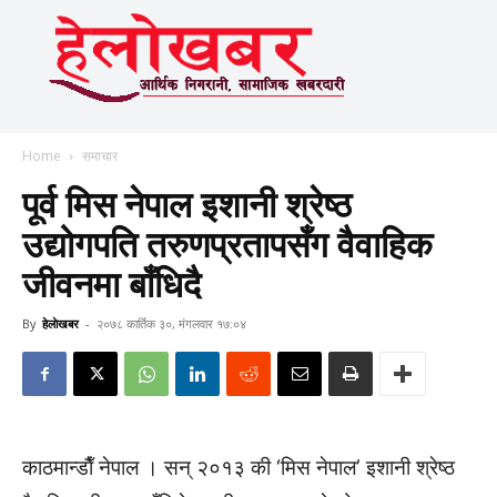
Home
समाचार
पूर्व मिस नेपाल इशानी श्रेष्ठ
उद्योगपति तरुणप्रतापसँग वैवाहिक
जीवनमा बाँधिदै
By
हेलाेखबर
-
२०७८ कार्तिक ३०, मंगलवार १७:०४
काठमान्डाैँ नेपाल । सन् २०१३ की ‘मिस नेपाल’ इशानी श्रेष्ठ