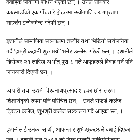
वैवाहिक जीवनमा बाँधिने भएकी छन् । उनले सोमबार
काठमाडौंको एक पाँचतारे होटलमा उद्योगपति तरुणप्रताप
शाहसँग इन्गेजमेन्ट गरेकी छन् ।
इशानीले सामाजिक सञ्जालमा तस्वीर तथा भिडियो सार्वजनिक
गर्दै ‘हाम्रो कहानी शुरु भयो’ भनेर उल्लेख गरेकी छन् । इशानीले
डिसेम्बर २१ तारिख अर्थात् पुस ६ गते आफूहरुले विवाह गर्ने पनि
जानकारी दिएकी छन् ।
व्यापारी तथा उद्यमी विश्वनाथप्रसाद शाहका छोरा तरुण
शिक्षाविद्को रुपमा पनि परिचित छन् । उनले सेफर्ड कलेज,
ट्रिटन कलेज, शुभश्री कलेज सञ्चालन गर्दै आएका छन् ।
इशानीलाई उनका साथी, आफन्त र शुभेच्छुकहरुले बधाई दिएका
छन् । इशानी सन् २०१३ को विश्व सुन्दरी प्रतियोगितामा