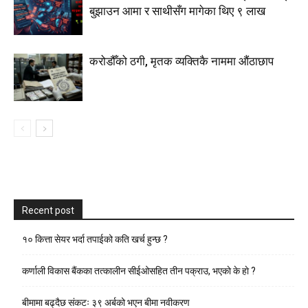
बुझाउन आमा र साथीसँग मागेका थिए ९ लाख
करोडौँको ठगी, मृतक व्यक्तिकै नाममा औंठाछाप
Recent post
१० कित्ता सेयर भर्दा तपाईको कति खर्च हुन्छ ?
कर्णाली विकास बैंकका तत्कालीन सीईओसहित तीन पक्राउ, भएकाे के हाे ?
बीमामा बढ्दैछ संकटः ३९ अर्बको भएन बीमा नवीकरण