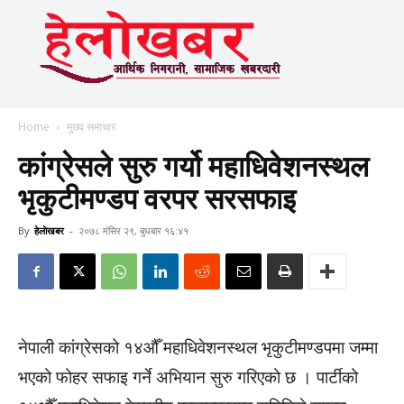
Home
मुख्य समाचार
कांग्रेसले सुरु गर्यो महाधिवेशनस्थल
भृकुटीमण्डप वरपर सरसफाइ
By
हेलाेखबर
-
२०७८ मंसिर २९, बुधबार १६:४१
नेपाली कांग्रेसको १४औँ महाधिवेशनस्थल भृकुटीमण्डपमा जम्मा
भएको फोहर सफाइ गर्ने अभियान सुरु गरिएको छ । पार्टीको