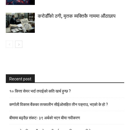
करोडौँको ठगी, मृतक व्यक्तिकै नाममा औंठाछाप
Recent post
१० कित्ता सेयर भर्दा तपाईको कति खर्च हुन्छ ?
कर्णाली विकास बैंकका तत्कालीन सीईओसहित तीन पक्राउ, भएकाे के हाे ?
बीमामा बढ्दैछ संकटः ३९ अर्बको भएन बीमा नवीकरण