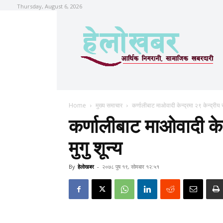
Thursday, August 6, 2026
Home
मुख्य समाचार
कर्णालीबाट माओवादी केन्द्रमा २९ केन्द्रीय स
कर्णालीबाट माओवादी केन
मुगु शून्य
By
हेलाेखबर
-
२०७८ पुष १९, सोमबार १२:५१