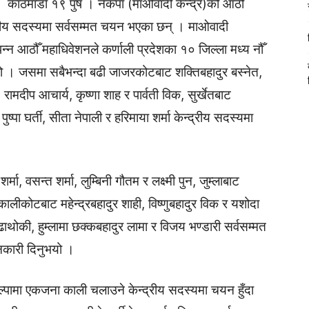
काठमाडाैं १९ पुष । नेकपा (माओवादी केन्द्र)को आठौँ
द्रीय सदस्यमा सर्वसम्मत चयन भएका छन् । माओवादी
न्न आठौँ महाधिवेशनले कर्णाली प्रदेशका १० जिल्ला मध्य नौँ
हो । जसमा सबैभन्दा बढी जाजरकोटबाट शक्तिबहादुर बस्नेत,
रामदीप आचार्य, कृष्णा शाह र पार्वती विक, सुर्खेतबाट
ुष्पा घर्ती, सीता नेपाली र हरिमाया शर्मा केन्द्रीय सदस्यमा
्मा, वसन्त शर्मा, लुम्बिनी गौतम र लक्ष्मी पुन, जुम्लाबाट
 कालीकोटबाट महेन्द्रबहादुर शाही, विष्णुबहादुर विक र यशोदा
ुढाथोकी, हुम्लामा छक्कबहादुर लामा र विजय भण्डारी सर्वसम्मत
नकारी दिनुभयो ।
ल्पामा एकजना काली चलाउने केन्द्रीय सदस्यमा चयन हुँदा