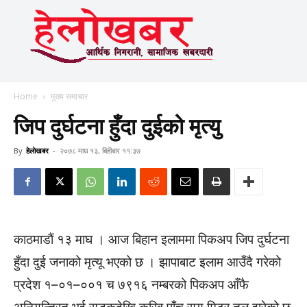
Home
मुख्य समाचार
जिप दुर्घटना हुँदा दुईको मृत्यु
By
हेलाेखबर
-
२०७८ माघ १३, बिहीबार ११:३७
काठमाडाैं १३ माघ । आज बिहान इलाममा पिकअप जिप दुर्घटना
हुँदा दुई जनाको मृत्यू भएको छ । झापाबाट इलाम आउँदै गरेको
प्रदेश १–०१–००१ च ७९१६ नम्बरको पिकअप आँफै