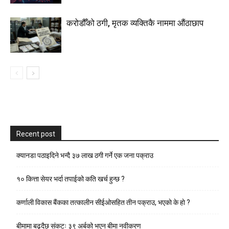
करोडौँको ठगी, मृतक व्यक्तिकै नाममा औंठाछाप
Recent post
क्यानडा पठाइदिने भन्दै ३७ लाख ठगी गर्ने एक जना पक्राउ
१० कित्ता सेयर भर्दा तपाईको कति खर्च हुन्छ ?
कर्णाली विकास बैंकका तत्कालीन सीईओसहित तीन पक्राउ, भएकाे के हाे ?
बीमामा बढ्दैछ संकटः ३९ अर्बको भएन बीमा नवीकरण