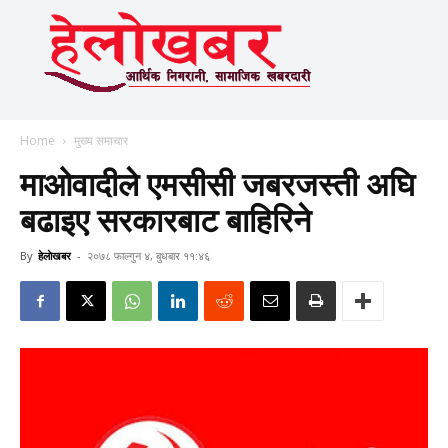
Home
मुख्य समाचार
माओवादीले एमसीसी जबरजस्ती अघि
बढाइए सरकारबाट बाहिरिने
By
हेलाेखबर
-
२०७८ फाल्गुन ४, बुधबार ११:४६