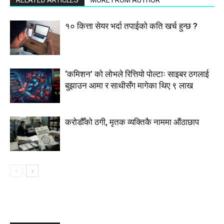
RELATED ARTICLES
MORE FROM AUTHOR
१० कित्ता सेयर भर्दा तपाईको कति खर्च हुन्छ ?
‘कमिशन’ को लोभले रित्तियो पोल्टाः साइबर ठगलाई
बुझाउन आमा र साथीसँग मागेका थिए ९ लाख
करोडौँको ठगी, मृतक व्यक्तिकै नाममा औंठाछाप