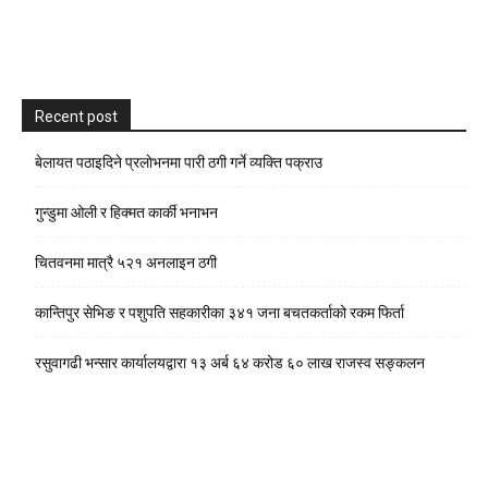
Recent post
बेलायत पठाइदिने प्रलाेभनमा पारी ठगी गर्ने व्यक्ति पक्राउ
गुन्डुमा ओली र हिक्मत कार्की भनाभन
चितवनमा मात्रै ५२१ अनलाइन ठगी
कान्तिपुर सेभिङ र पशुपति सहकारीका ३४१ जना बचतकर्ताको रकम फिर्ता
रसुवागढी भन्सार कार्यालयद्वारा १३ अर्ब ६४ करोड ६० लाख राजस्व सङ्कलन