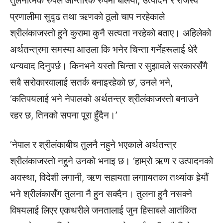
तुलनात्मक रुपले आन्तरिक रुपमा बलियो, उत्पादन र राजस्व
प्रणालीमा सुदृढ तथा ऋणको ठूलो चाप नरहेकाले
श्रीलंकाजस्तो हुने कुरामा कुनै सत्यता नरहेको बताए। अहिलेको
अर्थतन्त्रमा समस्या आउला कि भनेर चिन्ता गर्नेहरूलाई धेरै
धन्यवाद दिनुपर्छ। किनभने यस्तो चिन्ता र सुझावले सरकारसँगै
सबै सरोकारवालाई सतर्क बनाइरहेको छ’, उनले भने,
‘कतिपयलाई भने नेपालको अर्थतन्त्र श्रीलंकाजस्तो बनाउने
रहर छ, तिनको सपना पूरा हुँदैन।’
‘नेपाल र श्रीलंकाबीच तुलनै नहुने भएकाले अर्थतन्त्र
श्रीलंकाजस्तो नहुने उनको भनाइ छ। ‘हाम्रो ऋण र उत्पादनको
अवस्था, विदेशी लगानी, ऋण सहायता लगाायतका तथ्यांक हेर्‍यौं
भने श्रीलंकासँग तुलना नै हुन सक्दैन। तुलना हुनै नसक्ने
विषयलाई लिएर एकथरीले जनतालाई जुन हिसाबले आतंकित