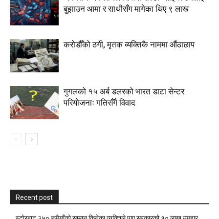
बुझाउन आमा र साथीसँग मागेका थिए ९ लाख
करोडौँको ठगी, मृतक व्यक्तिकै नाममा औंठाछाप
गुगलको १५ अर्ब डलरको भारत डाटा सेन्टर
परियोजनाः गतिसँगै विवाद
Recent post
स्टाेरबाट २५० रूपैयाँको सामान किनेका व्यक्तिले पाए सरकारको १० लाख उपहार