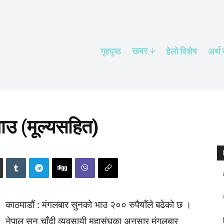
खबर
गृहपृष्ठ
हेलाे विशेष
अर्थ
ाउ (मूल्यसहित)
काठमाडौं : मंगलबार सुनको भाउ २०० रुपैयाँले बढेको छ ।
नेपाल सुन चाँदी व्यवसायी महासंघका अनुसार मंगलबार