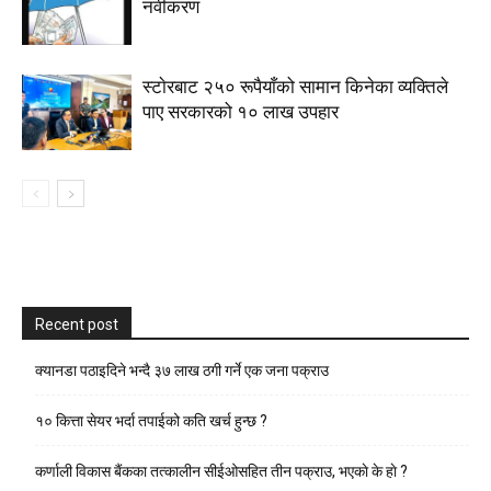
नवीकरण
स्टाेरबाट २५० रूपैयाँको सामान किनेका व्यक्तिले
पाए सरकारको १० लाख उपहार
Recent post
क्यानडा पठाइदिने भन्दै ३७ लाख ठगी गर्ने एक जना पक्राउ
१० कित्ता सेयर भर्दा तपाईको कति खर्च हुन्छ ?
कर्णाली विकास बैंकका तत्कालीन सीईओसहित तीन पक्राउ, भएकाे के हाे ?