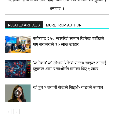
धन्यवाद ।
RELATED ARTICLES
MORE FROM AUTHOR
स्टाेरबाट २५० रूपैयाँको सामान किनेका व्यक्तिले
पाए सरकारको १० लाख उपहार
‘कमिशन’ को लोभले रित्तियो पोल्टाः साइबर ठगलाई
बुझाउन आमा र साथीसँग मागेका थिए ९ लाख
को हुन् ? लगानी बोर्डको सिइओ- याङकी उक्याब