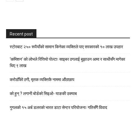
Recent post
स्टाेरबाट २५० रूपैयाँको सामान किनेका व्यक्तिले पाए सरकारको १० लाख उपहार
‘कमिशन’ को लोभले रित्तियो पोल्टाः साइबर ठगलाई बुझाउन आमा र साथीसँग मागेका
थिए ९ लाख
करोडौँको ठगी, मृतक व्यक्तिकै नाममा औंठाछाप
को हुन् ? लगानी बोर्डको सिइओ- याङकी उक्याब
गुगलको १५ अर्ब डलरको भारत डाटा सेन्टर परियोजनाः गतिसँगै विवाद