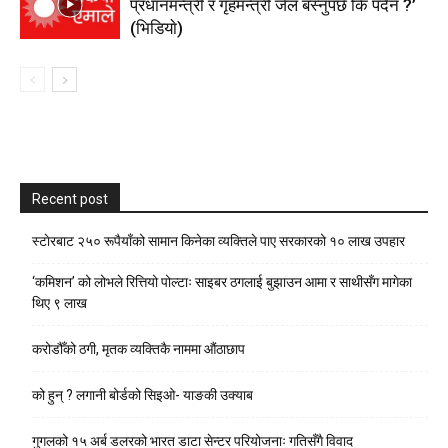
प्रधानमन्त्री र गृहमन्त्री जेल बस्नुपर्छ कि पर्दैन ?’
(भिडियाे)
Recent post
स्टाेरबाट २५० रूपैयाँको सामान किनेका व्यक्तिले पाए सरकारको १० लाख उपहार
‘कमिशन’ को लोभले रित्तियो पोल्टाः साइबर ठगलाई बुझाउन आमा र साथीसँग मागेका
थिए ९ लाख
करोडौँको ठगी, मृतक व्यक्तिकै नाममा औंठाछाप
को हुन् ? लगानी बोर्डको सिइओ- याङकी उक्याब
गुगलको १५ अर्ब डलरको भारत डाटा सेन्टर परियोजनाः गतिसँगै विवाद