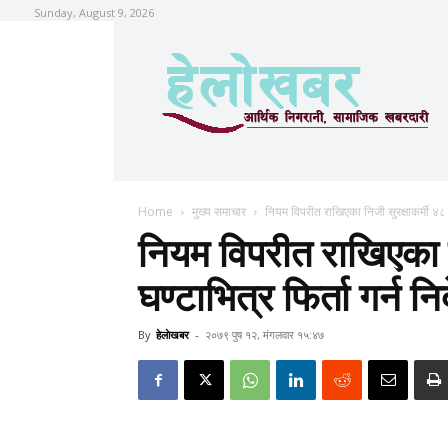
Sunday, August 9, 2026
Home
मुख्य समाचार
नियम विपरीत राखिएका निजी सुरक्षाकर्मी ४८ घण
नियम विपरीत राखिएका न
घण्टाभित्र फिर्ता गर्न निर
By
हेलाेखबर
-
२०७९ पुष १२, मंगलवार १५:४७