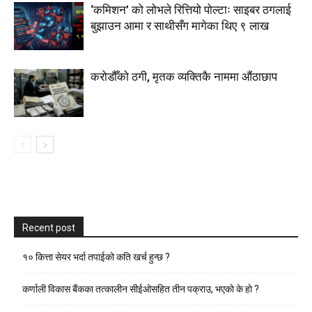
‘कमिशन’ को लोभले रित्तियो पोल्टाः साइबर ठगलाई
बुझाउन आमा र साथीसँग मागेका थिए ९ लाख
करोडौँको ठगी, मृतक व्यक्तिकै नाममा औंठाछाप
Recent post
१० कित्ता सेयर भर्दा तपाईको कति खर्च हुन्छ ?
कर्णाली विकास बैंकका तत्कालीन सीईओसहित तीन पक्राउ, भएकाे के हाे ?