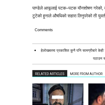
पाण्डेले आफूलाई पटक–पटक यौनशोषण गरेको, त
टुटेको हुनाले औषधिको सहारा लिनुपरेको ती युव
Comments
हेलोखबरमा प्रकाशित कुनै पनि सामग्रीबारे केह
पठाउन सक
RELATED ARTICLES
MORE FROM AUTHOR