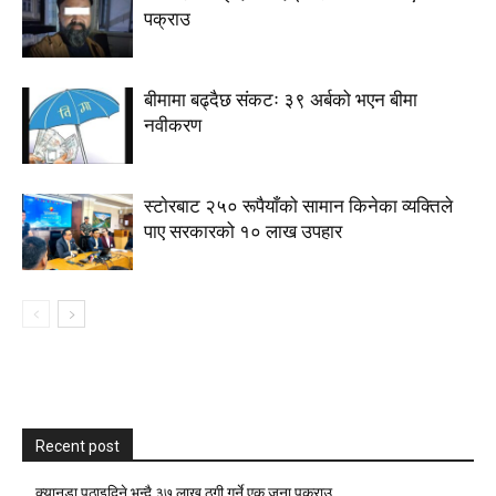
पक्राउ
बीमामा बढ्दैछ संकटः ३९ अर्बको भएन बीमा
नवीकरण
स्टाेरबाट २५० रूपैयाँको सामान किनेका व्यक्तिले
पाए सरकारको १० लाख उपहार
Recent post
क्यानडा पठाइदिने भन्दै ३७ लाख ठगी गर्ने एक जना पक्राउ