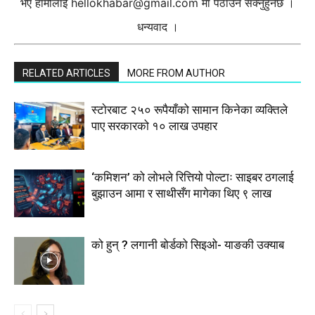
भए हामीलाई
hellokhabar@gmail.com
मा पठाउन सक्नुहुनेछ ।
धन्यवाद ।
RELATED ARTICLES
MORE FROM AUTHOR
स्टाेरबाट २५० रूपैयाँको सामान किनेका व्यक्तिले
पाए सरकारको १० लाख उपहार
‘कमिशन’ को लोभले रित्तियो पोल्टाः साइबर ठगलाई
बुझाउन आमा र साथीसँग मागेका थिए ९ लाख
को हुन् ? लगानी बोर्डको सिइओ- याङकी उक्याब