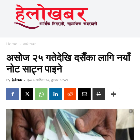
Home
अर्थ खबर
असोज २५ गतेदेखि दसैँका लागि नयाँ
नोट साट्न पाइने
By
हेलाेखबर
-
२०८० आश्विन १०, बुधबार १८:०१