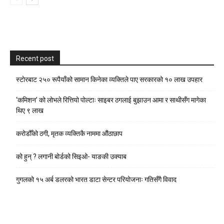
Recent post
स्टाेरबाट २५० रूपैयाँको सामान किनेका व्यक्तिले पाए सरकारको १० लाख उपहार
‘कमिशन’ को लोभले रित्तियो पोल्टाः साइबर ठगलाई बुझाउन आमा र साथीसँग मागेका
थिए ९ लाख
करोडौँको ठगी, मृतक व्यक्तिकै नाममा औंठाछाप
को हुन् ? लगानी बोर्डको सिइओ- याङकी उक्याब
गुगलको १५ अर्ब डलरको भारत डाटा सेन्टर परियोजनाः गतिसँगै विवाद