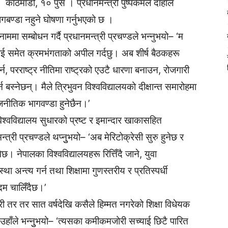
काठमाडौं, १० पुस । प्रधानमन्त्री पुष्पकमल दाहाल
ागबण्डा नहुने घोषणा गर्नुभएको छ ।
मा सम्बोधन गर्दै प्रधानमन्त्री प्रचण्डले भन्नुभयो– ‘म
 समेत क्रमभंगताको अपील गर्दछु। अब शीर्ष बैठकहरू
र्न, परराष्ट्र नीतिमा राष्ट्रको एउटै धारणा बनाउन, रोजगारी
न बस्नेछन्। मैले त्रिभुवन विश्वविद्यालयको दीक्षान्त समारोहमा
जनीतिक भागवण्डा हुनेछैन।’
विश्वविद्यालय सुधारको प्रष्ट र इमान्दार खाकासहित
्त्री प्रचण्डले थप्नुुभयो– ‘अब मेरिटोक्रेसी सुरु हुनेछ र
ेछ। नेपालका विश्वविद्यालयहरू रित्तिँदै जाने, युवा
ा अन्त्य गर्न तथा शिक्षामा गुणस्तरीय र प्रतिस्पर्धी
दम चालिँदैछ।’
ी तर तर सात वर्षदेखि कसैले हिम्मत नगरेको शिक्षा विधेयक
दै उहाँले भन्नुुभयो– ‘त्यसका कमीकमजोरी सच्याई छिटै पारित