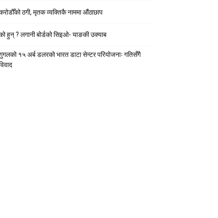
करोडौँको ठगी, मृतक व्यक्तिकै नाममा औंठाछाप
को हुन् ? लगानी बोर्डको सिइओ- याङकी उक्याब
गुगलको १५ अर्ब डलरको भारत डाटा सेन्टर परियोजनाः गतिसँगै
विवाद