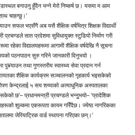
ीडास्थल बनाउनु हुँदैन भन्ने मेरो निष्कर्ष छ। यसमा म आम
ाथ चाहन्छु।’
ु¥याउन सफल भएसँगै अब यसै शैक्षिक वर्षभित्र शिक्षक विद्यार्थी
ी प्रचण्डले सात प्रदेशमा सुविधायुक्त स्टुडियो निर्माण गरी
ूमा रहेका विद्यालयहरूमा आगामी शैक्षिक वर्षदेखि नै सूचना
विषयको पठनपाठन सुरु गरिने जानकारी दिनुभयो ।
 पु¥याउन तथा गुणस्तरीय स्वास्थ्य सेवा प्रदान गर्न
लगायतका शैक्षिक कार्यक्रम सञ्चालनको गृहकार्य भइसकेको
ारोपण केन्द्रलाई ५ सय शय्याको अत्याधुनिक अस्पतालका
केको छ’– प्रधानमन्त्री प्रचण्डले भन्नुुभयो– ‘प्रादेशिक
हरूको शुल्कमा एकरूपता कायम गरिँदैछ। ज्येष्ठ नागरिकका
्पतालमा जेरियाट्रिक वार्ड स्थापना गरिएका छन्।’