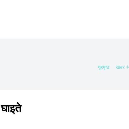
गृहपृष्ठ
खबर
 घाइते