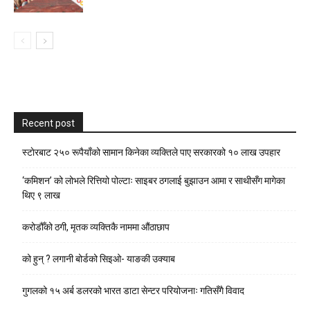
Recent post
स्टाेरबाट २५० रूपैयाँको सामान किनेका व्यक्तिले पाए सरकारको १० लाख उपहार
‘कमिशन’ को लोभले रित्तियो पोल्टाः साइबर ठगलाई बुझाउन आमा र साथीसँग मागेका
थिए ९ लाख
करोडौँको ठगी, मृतक व्यक्तिकै नाममा औंठाछाप
को हुन् ? लगानी बोर्डको सिइओ- याङकी उक्याब
गुगलको १५ अर्ब डलरको भारत डाटा सेन्टर परियोजनाः गतिसँगै विवाद