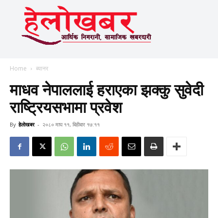
Home
ब्यानर
माधव नेपाललाई हराएका झक्कु सुवेदी
राष्ट्रियसभामा प्रवेश
By
हेलाेखबर
-
२०८० माघ ११, बिहीबार १७:११