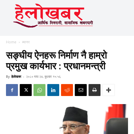
Home
ब्यानर
सङ्घीय ऐनहरू निर्माण नै हाम्रो
प्रमुख कार्यभार : प्रधानमन्त्री
By
हेलाेखबर
-
२०८० माघ २४, बुधबार १५:५६