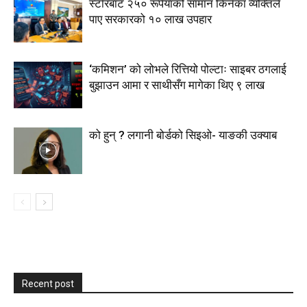
स्टाेरबाट २५० रूपैयाँको सामान किनेका व्यक्तिले
पाए सरकारको १० लाख उपहार
‘कमिशन’ को लोभले रित्तियो पोल्टाः साइबर ठगलाई
बुझाउन आमा र साथीसँग मागेका थिए ९ लाख
को हुन् ? लगानी बोर्डको सिइओ- याङकी उक्याब
Recent post