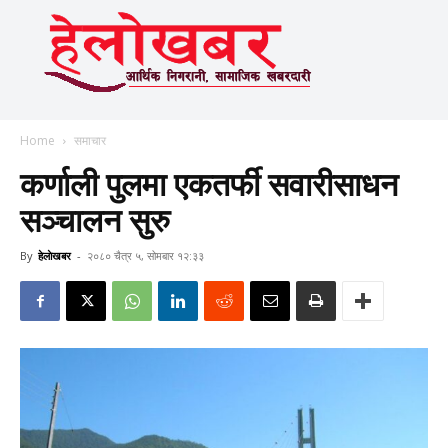
Home
समाचार
कर्णाली पुलमा एकतर्फी सवारीसाधन
सञ्चालन सुरु
By
हेलाेखबर
-
२०८० चैत्र ५, सोमबार १२:३३