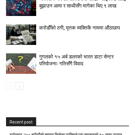
बुझाउन आमा र साथीसँग मागेका थिए ९ लाख
करोडौँको ठगी, मृतक व्यक्तिकै नाममा औंठाछाप
गुगलको १५ अर्ब डलरको भारत डाटा सेन्टर
परियोजनाः गतिसँगै विवाद
Recent post
स्टाेरबाट २५० रूपैयाँको सामान किनेका व्यक्तिले पाए सरकारको १० लाख उपहार