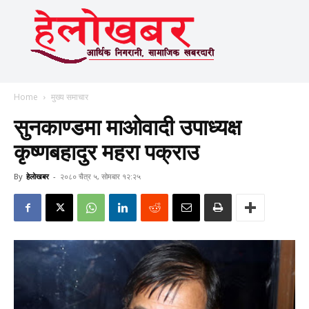
Home
मुख्य समाचार
सुनकाण्डमा माओवादी उपाध्यक्ष
कृष्णबहादुर महरा पक्राउ
By
हेलाेखबर
-
२०८० चैत्र ५, सोमबार १२:२५