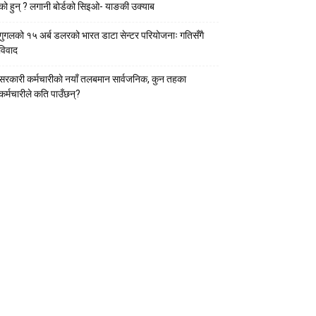
को हुन् ? लगानी बोर्डको सिइओ- याङकी उक्याब
गुगलको १५ अर्ब डलरको भारत डाटा सेन्टर परियोजनाः गतिसँगै
विवाद
सरकारी कर्मचारीकाे नयाँ तलबमान सार्वजनिक, कुन तहका
कर्मचारीले कति पाउँछन्?