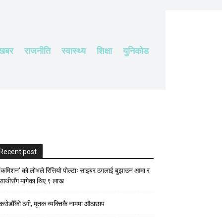
 खबर
राजनीति
स्वास्थ्य
शिक्षा
युनिकोड
Recent post
‘कमिशन’ को लोभले रित्तियो पोल्टाः साइबर ठगलाई बुझाउन आमा र
साथीसँग मागेका थिए ९ लाख
करोडौँको ठगी, मृतक व्यक्तिकै नाममा औंठाछाप