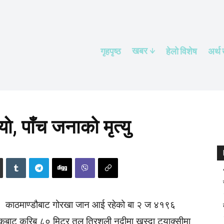
खबर
गृहपृष्ठ
हेलाे विशेष
अर्थ
ाे, पाँच जनाको मृत्यु
काठमाण्डौबाट गोरखा जान आई रहेको बा २ ज ४१९६
बाट करिब ८० मिटर तल त्रिशुली नदीमा खस्दा ट्याक्सीमा