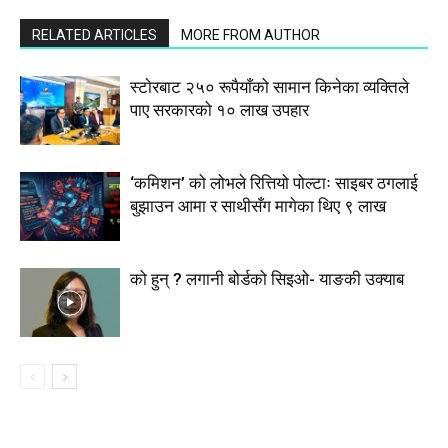
RELATED ARTICLES
MORE FROM AUTHOR
स्टाेरबाट २५० रूपैयाँको सामान किनेका व्यक्तिले
पाए सरकारको १० लाख उपहार
‘कमिशन’ को लोभले रित्तियो पोल्टाः साइबर ठगलाई
बुझाउन आमा र साथीसँग मागेका थिए ९ लाख
को हुन् ? लगानी बोर्डको सिइओ- याङकी उक्याब