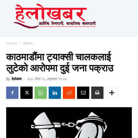
Home
समाचार
काठमाडाैंमा ट्याक्सी चालकलाई
लुटेकाे आराेपमा दुई जना पक्राउ
By
हेलाेखबर
-
२०८० चैत्र १८, आईतवार १९:०४