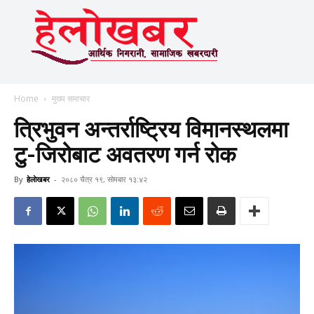
Home
मुख्य समाचार
त्रिभुवन अन्तर्राष्ट्रिय विमानस्थलमा
टु-जिरोबाट अवतरण गर्न रोक
By
हेलाेखबर
-
२०८० चैत्र १९, सोमबार १३:४२