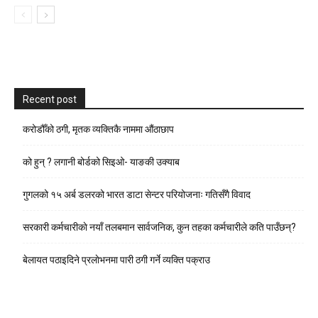
Recent post
करोडौँको ठगी, मृतक व्यक्तिकै नाममा औंठाछाप
को हुन् ? लगानी बोर्डको सिइओ- याङकी उक्याब
गुगलको १५ अर्ब डलरको भारत डाटा सेन्टर परियोजनाः गतिसँगै विवाद
सरकारी कर्मचारीकाे नयाँ तलबमान सार्वजनिक, कुन तहका कर्मचारीले कति पाउँछन्?
बेलायत पठाइदिने प्रलाेभनमा पारी ठगी गर्ने व्यक्ति पक्राउ