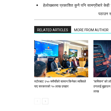
हेलोखबरमा प्रकाशित कुनै पनि सामग्रीबारे केह
पठाउन सक
RELATED ARTICLES
MORE FROM AUTHOR
स्टाेरबाट २५० रूपैयाँको सामान किनेका व्यक्तिले
‘कमिशन’ को लोभ
पाए सरकारको १० लाख उपहार
ठगलाई बुझाउन 
लाख