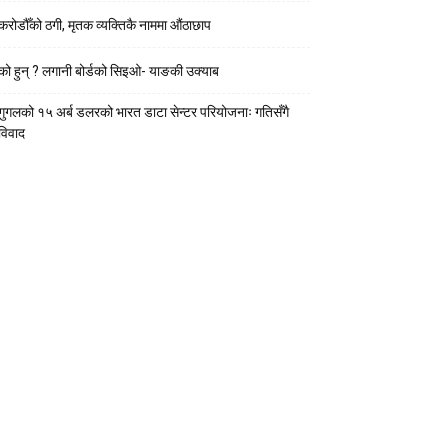
करोडौँको ठगी, मृतक व्यक्तिकै नाममा औंठाछाप
को हुन् ? लगानी बोर्डको सिइओ- याङकी उक्याब
गुगलको १५ अर्ब डलरको भारत डाटा सेन्टर परियोजनाः गतिसँगै
विवाद