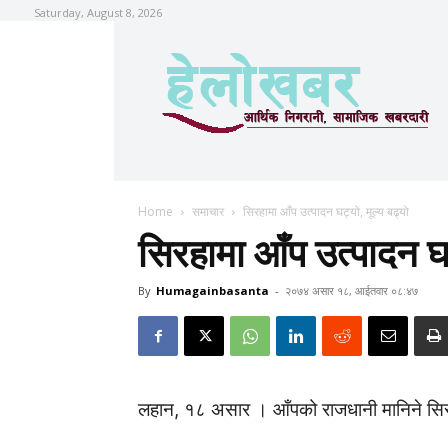
Saturday, August 8, 2026
Home
समाचार
सिरहामा आँप उत्पादन घट्यो, मूल्य बढ्यो
सिरहामा आँप उत्पादन घट
By
Humagainbasanta
-
२०७४ असार १८, आईतवार ०८:४७
लहान, १८ असार । आँपको राजधानी मानिने सि