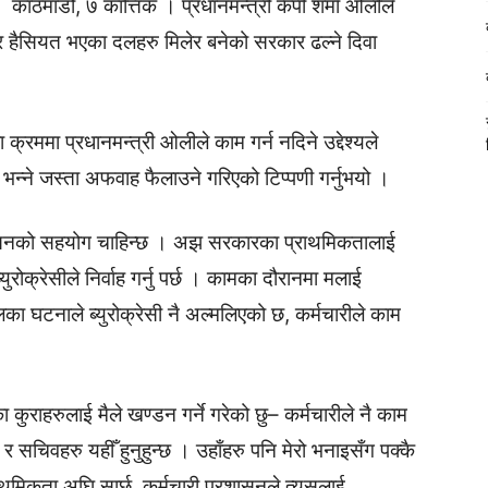
काठमाडौँ, ७ कात्तिक । प्रधानमन्त्री केपी शर्मा ओलीले
स र हैसियत भएका दलहरु मिलेर बनेको सरकार ढल्ने दिवा
रममा प्रधानमन्त्री ओलीले काम गर्न नदिने उद्देश्यले
 भन्ने जस्ता अफवाह फैलाउने गरिएको टिप्पणी गर्नुभयो ।
ासनको सहयोग चाहिन्छ । अझ सरकारका प्राथमिकतालाई
युरोक्रेसीले निर्वाह गर्नु पर्छ । कामका दौरानमा मलाई
का घटनाले ब्युरोक्रेसी नै अल्मलिएको छ, कर्मचारीले काम
 कुराहरुलाई मैले खण्डन गर्ने गरेको छु– कर्मचारीले नै काम
िव र सचिवहरु यहीँ हुनुहुन्छ । उहाँहरु पनि मेरो भनाइसँग पक्कै
राथमिकता अघि सार्छ, कर्मचारी प्रशासनले त्यसलाई