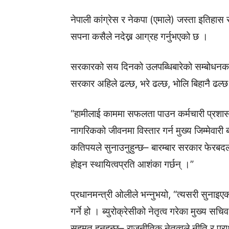
नेपाली कांग्रेस र नेकपा (एमाले) जस्ता इतिहा
सपना कसैले नदेख्न आग्रह गर्नुभएको छ ।
सरकारको सय दिनको उलपब्धिबारेको सम्बोधनका क्
सरकार अहिले ढल्छ, भरे ढल्छ, भोलि बिहानै ढल्छ
“हामीलाई काममा सफलता पाउन कर्मचारी प्रश
नागरिकको जीवनमा विस्तार गर्न मुख्य जिम्मेवारी ब्
कतिपयले सुनाउनुहुन्छ– बारम्बार सरकार फेरबदल
होइन स्थायित्वप्रति आशंका गर्छन् ।”
प्रधानमन्त्री ओलीले भन्नुभयो, “त्यसरी सुनाइएका
गर्ने हो । ब्युरोक्रेसीको नेतृत्व गरेका मुख्य सच
सहमत हुनुहुन्छ– राजनीतिक नेतृत्वले नीति र प्