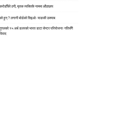
करोडौँको ठगी, मृतक व्यक्तिकै नाममा औंठाछाप
को हुन् ? लगानी बोर्डको सिइओ- याङकी उक्याब
गुगलको १५ अर्ब डलरको भारत डाटा सेन्टर परियोजनाः गतिसँगै
विवाद