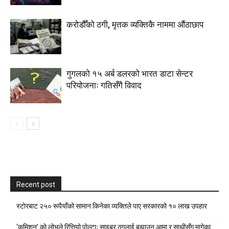
करोडौँको ठगी, मृतक व्यक्तिकै नाममा औंठाछाप
गुगलको १५ अर्ब डलरको भारत डाटा सेन्टर
परियोजनाः गतिसँगै विवाद
Recent post
स्टाेरबाट २५० रूपैयाँको सामान किनेका व्यक्तिले पाए सरकारको १० लाख उपहार
‘कमिशन’ को लोभले रित्तियो पोल्टाः साइबर ठगलाई बुझाउन आमा र साथीसँग मागेका