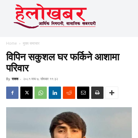
Home
मुख्य समाचार
विपिन सकुशल घर फर्किने आशामा
परिवार
By
रासस
-
२०८१ माघ ७, सोमबार ११:३२