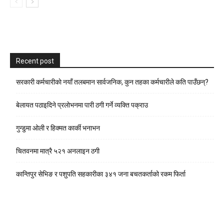
Recent post
सरकारी कर्मचारीकाे नयाँ तलबमान सार्वजनिक, कुन तहका कर्मचारीले कति पाउँछन्?
बेलायत पठाइदिने प्रलाेभनमा पारी ठगी गर्ने व्यक्ति पक्राउ
गुन्डुमा ओली र हिक्मत कार्की भनाभन
चितवनमा मात्रै ५२१ अनलाइन ठगी
कान्तिपुर सेभिङ र पशुपति सहकारीका ३४१ जना बचतकर्ताको रकम फिर्ता