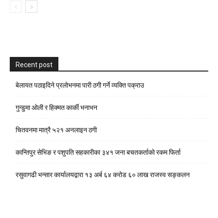
Recent post
बेलायत पठाइदिने प्रलाेभनमा पारी ठगी गर्ने व्यक्ति पक्राउ
गुन्डुमा ओली र हिक्मत कार्की भनाभन
चितवनमा मात्रै ५२१ अनलाइन ठगी
कान्तिपुर सेभिङ र पशुपति सहकारीका ३४१ जना बचतकर्ताको रकम फिर्ता
रसुवागढी भन्सार कार्यालयद्वारा १३ अर्ब ६४ करोड ६० लाख राजस्व सङ्कलन