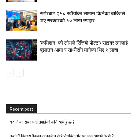
स्टाेरबाट २५० रूपैयाँको सामान किनेका व्यक्तिले
पाए सरकारको १० लाख उपहार
‘कमिशन’ को लोभले रित्तियो पोल्टाः साइबर ठगलाई
बुझाउन आमा र साथीसँग मागेका थिए ९ लाख
Recent post
१० कित्ता सेयर भर्दा तपाईको कति खर्च हुन्छ ?
कर्णाली विकास बैंकका तत्कालीन सीईओसहित तीन पक्राउ, भएकाे के हाे ?