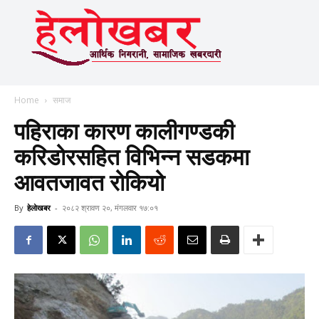
Home
समाज
पहिराका कारण कालीगण्डकी
करिडोरसहित विभिन्न सडकमा
आवतजावत रोकियो
By
हेलाेखबर
-
२०८२ श्रावण २०, मंगलवार १७:०१