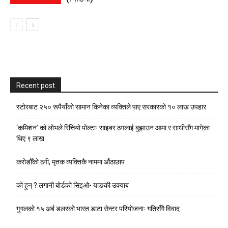
Recent post
स्टाेरबाट २५० रूपैयाँको सामान किनेका व्यक्तिले पाए सरकारको १० लाख उपहार
‘कमिशन’ को लोभले रित्तियो पोल्टाः साइबर ठगलाई बुझाउन आमा र साथीसँग मागेका
थिए ९ लाख
करोडौँको ठगी, मृतक व्यक्तिकै नाममा औंठाछाप
को हुन् ? लगानी बोर्डको सिइओ- याङकी उक्याब
गुगलको १५ अर्ब डलरको भारत डाटा सेन्टर परियोजनाः गतिसँगै विवाद