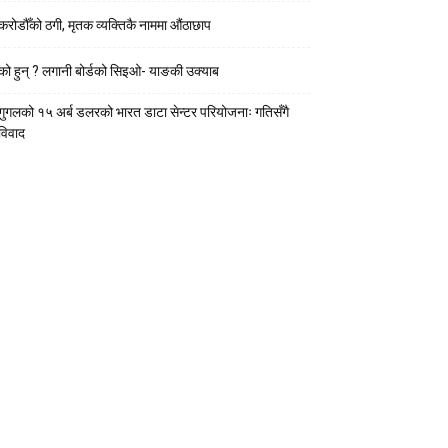
करोडौँको ठगी, मृतक व्यक्तिकै नाममा औंठाछाप
को हुन् ? लगानी बोर्डको सिइओ- याङकी उक्याब
गुगलको १५ अर्ब डलरको भारत डाटा सेन्टर परियोजनाः गतिसँगै
विवाद