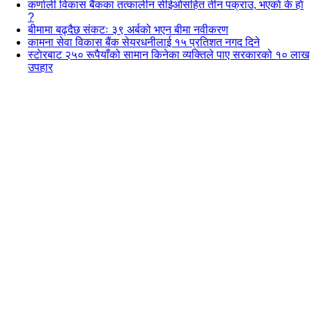
कर्णाली विकास बैंकका तत्कालीन सीईओसहित तीन पक्राउ, भएकाे के हाे
?
बीमामा बढ्दैछ संकटः ३९ अर्बको भएन बीमा नवीकरण
कामना सेवा विकास बैंक सेयरधनीलाई १५ प्रतिशत नगद दिने
स्टाेरबाट २५० रूपैयाँको सामान किनेका व्यक्तिले पाए सरकारको १० लाख
उपहार