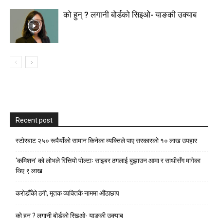
को हुन् ? लगानी बोर्डको सिइओ- याङकी उक्याब
Recent post
स्टाेरबाट २५० रूपैयाँको सामान किनेका व्यक्तिले पाए सरकारको १० लाख उपहार
‘कमिशन’ को लोभले रित्तियो पोल्टाः साइबर ठगलाई बुझाउन आमा र साथीसँग मागेका
थिए ९ लाख
करोडौँको ठगी, मृतक व्यक्तिकै नाममा औंठाछाप
को हुन् ? लगानी बोर्डको सिइओ- याङकी उक्याब