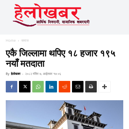
Home
समाज
एकै जिल्लामा थपिए १८ हजार १९५
नयाँ मतदाता
By
हेलाेखबर
-
२०८२ मंसिर ७, आईतवार १७:०६