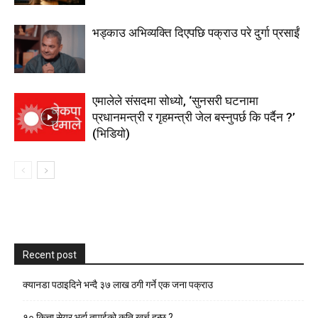
भड्काउ अभिव्यक्ति दिएपछि पक्राउ परे दुर्गा प्रसाईं
एमालेले संसदमा सोध्यो, ‘सुनसरी घटनामा
प्रधानमन्त्री र गृहमन्त्री जेल बस्नुपर्छ कि पर्दैन ?’
(भिडियाे)
Recent post
क्यानडा पठाइदिने भन्दै ३७ लाख ठगी गर्ने एक जना पक्राउ
१० कित्ता सेयर भर्दा तपाईको कति खर्च हुन्छ ?