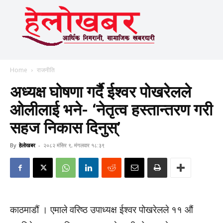
Home
राजनीति
अध्यक्ष घोषणा गर्दै ईश्वर पोखरेलले
ओलीलाई भने- ‘नेतृत्व हस्तान्तरण गरी
सहज निकास दिनुस्’
By
हेलाेखबर
-
२०८२ मंसिर ९, मंगलवार १८:३९
काठमाडौं । एमाले वरिष्ठ उपाध्यक्ष ईश्वर पोखरेलले ११ औं