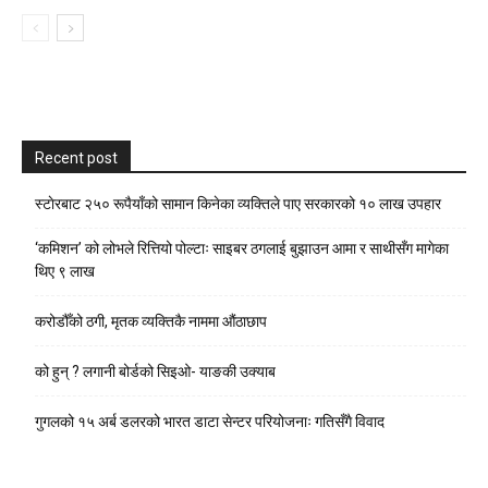
Recent post
स्टाेरबाट २५० रूपैयाँको सामान किनेका व्यक्तिले पाए सरकारको १० लाख उपहार
‘कमिशन’ को लोभले रित्तियो पोल्टाः साइबर ठगलाई बुझाउन आमा र साथीसँग मागेका
थिए ९ लाख
करोडौँको ठगी, मृतक व्यक्तिकै नाममा औंठाछाप
को हुन् ? लगानी बोर्डको सिइओ- याङकी उक्याब
गुगलको १५ अर्ब डलरको भारत डाटा सेन्टर परियोजनाः गतिसँगै विवाद