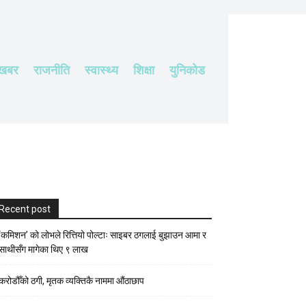
 खबर
राजनीति
स्वास्थ्य
शिक्षा
युनिकोड
Recent post
‘कमिशन’ को लोभले रित्तियो पोल्टाः साइबर ठगलाई बुझाउन आमा र
साथीसँग मागेका थिए ९ लाख
करोडौँको ठगी, मृतक व्यक्तिकै नाममा औंठाछाप