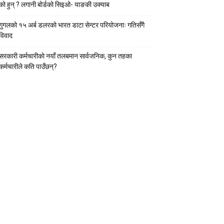
को हुन् ? लगानी बोर्डको सिइओ- याङकी उक्याब
गुगलको १५ अर्ब डलरको भारत डाटा सेन्टर परियोजनाः गतिसँगै
विवाद
सरकारी कर्मचारीकाे नयाँ तलबमान सार्वजनिक, कुन तहका
कर्मचारीले कति पाउँछन्?