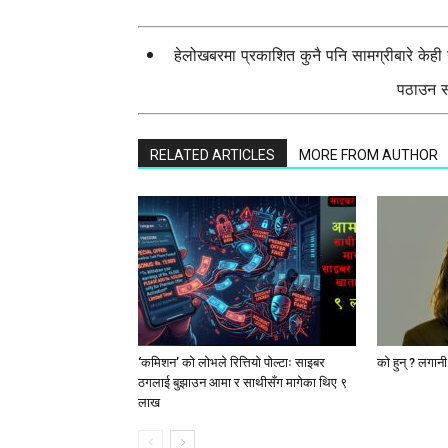
हेलोखबरमा प्रकाशित कुनै पनि सामग्रीबारे केह
पठाउन सक
RELATED ARTICLES
MORE FROM AUTHOR
‘कमिशन’ को लोभले रित्तियो पोल्टाः साइबर
को हुन् ? लगान
ठगलाई बुझाउन आमा र साथीसँग मागेका थिए ९
लाख