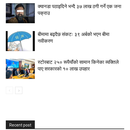
क्यानडा पठाइदिने भन्दै ३७ लाख ठगी गर्ने एक जना
पक्राउ
बीमामा बढ्दैछ संकटः ३९ अर्बको भएन बीमा
नवीकरण
स्टाेरबाट २५० रूपैयाँको सामान किनेका व्यक्तिले
पाए सरकारको १० लाख उपहार
Recent post