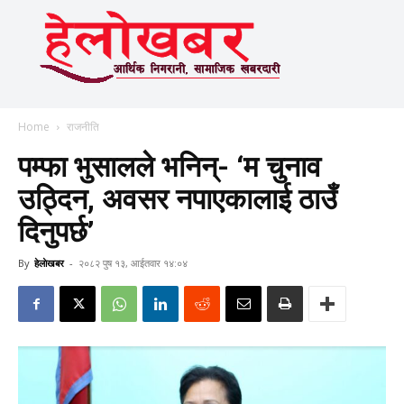
Home
राजनीति
पम्फा भुसालले भनिन्- ‘म चुनाव
उठ्दिन, अवसर नपाएकालाई ठाउँ
दिनुपर्छ’
By
हेलाेखबर
-
२०८२ पुष १३, आईतवार १४:०४